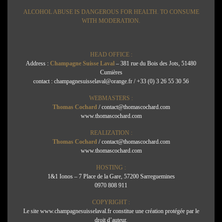
ALCOHOL ABUSE IS DANGEROUS FOR HEALTH. TO CONSUME
WITH MODERATION.
HEAD OFFICE :
Address :
Champagne Suisse Laval
– 381 rue du Bois des Jots, 51480
Cumières
contact : champagnesuisselaval@orange.fr / +33 (0) 3 26 55 30 56
WEBMASTERS :
Thomas Cochard
/ contact@thomascochard.com
www.thomascochard.com
REALIZATION :
Thomas Cochard
/ contact@thomascochard.com
www.thomascochard.com
HOSTING :
1&1 Ionos – 7 Place de la Gare, 57200 Sarreguemines
0970 808 911
COPYRIGHT :
Le site
www.champagnesuisselaval.fr
constitue une création protégée par le
droit d’auteur.