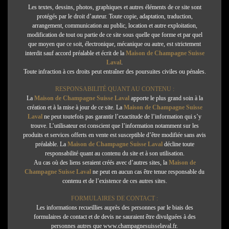
Les textes, dessins, photos, graphiques et autres éléments de ce site sont
protégés par le droit d’auteur. Toute copie, adaptation, traduction,
arrangement, communication au public, location et autre exploitation,
modification de tout ou partie de ce site sous quelle que forme et par quel
que moyen que ce soit, électronique, mécanique ou autre, est strictement
interdit sauf accord préalable et écrit de la
Maison de Champagne Suisse
Laval
.
Toute infraction à ces droits peut entraîner des poursuites civiles ou pénales.
RESPONSABILITÉ QUANT AU CONTENU :
La
Maison de Champagne Suisse Laval
apporte le plus grand soin à la
création et à la mise à jour de ce site. La
Maison de Champagne Suisse
Laval
ne peut toutefois pas garantir l’exactitude de l’information qui s’y
trouve. L’utilisateur est conscient que l’information notamment sur les
produits et services offerts en vente est susceptible d’être modifiée sans avis
préalable. La
Maison de Champagne Suisse Laval
décline toute
responsabilité quant au contenu du site et à son utilisation.
Au cas où des liens seraient créés avec d’autres sites, la
Maison de
Champagne Suisse Laval
ne peut en aucun cas être tenue responsable du
contenu et de l’existence de ces autres sites.
FORMULAIRES DE CONTACT :
Les informations recueillies auprès des personnes par le biais des
formulaires de contact et de devis ne sauraient être divulguées à des
personnes autres que
www.champagnesuisselaval.fr
.