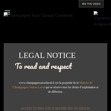
SEE THE VIDEO
LEGAL NOTICE
To read and respect
www.champagnesuisselaval.fr
est la propriété de la
Maison de
Champagne Suisse Laval
qui se réserve tous les droits d’exploitation et
de diffusion.
ACCESS TO THIS SITE IS RESTRICTED TO ADULTS.